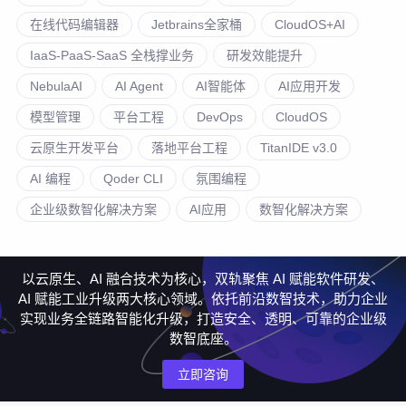
在线代码编辑器
Jetbrains全家桶
CloudOS+AI
IaaS-PaaS-SaaS 全栈撑业务
研发效能提升
NebulaAI
AI Agent
AI智能体
AI应用开发
模型管理
平台工程
DevOps
CloudOS
云原生开发平台
落地平台工程
TitanIDE v3.0
AI 编程
Qoder CLI
氛围编程
企业级数智化解决方案
AI应用
数智化解决方案
以云原生、AI 融合技术为核心，双轨聚焦 AI 赋能软件研发、
AI 赋能工业升级两大核心领域。依托前沿数智技术，助力企业
实现业务全链路智能化升级，打造安全、透明、可靠的企业级
数智底座。
立即咨询