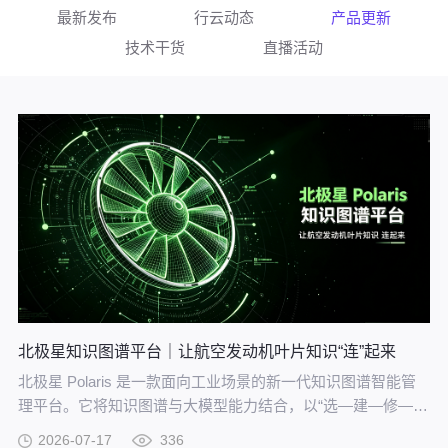
最新发布
行云动态
产品更新
技术干货
直播活动
北极星知识图谱平台｜让航空发动机叶片知识“连”起来
北极星 Polaris 是一款面向工业场景的新一代知识图谱智能管
理平台。它将知识图谱与大模型能力结合，以“选—建—修—
用”四步流程，把分散资料转化为可查询、可追溯、可持续完善
2026-07-17
336