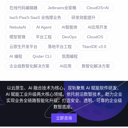
在线代码编辑器
Jetbrains全家桶
CloudOS+AI
IaaS-PaaS-SaaS 全栈撑业务
研发效能提升
NebulaAI
AI Agent
AI智能体
AI应用开发
模型管理
平台工程
DevOps
CloudOS
云原生开发平台
落地平台工程
TitanIDE v3.0
AI 编程
Qoder CLI
氛围编程
企业级数智化解决方案
AI应用
数智化解决方案
以云原生、AI 融合技术为核心，双轨聚焦 AI 赋能软件研发、
AI 赋能工业升级两大核心领域。依托前沿数智技术，助力企业
实现业务全链路智能化升级，打造安全、透明、可靠的企业级
数智底座。
立即咨询