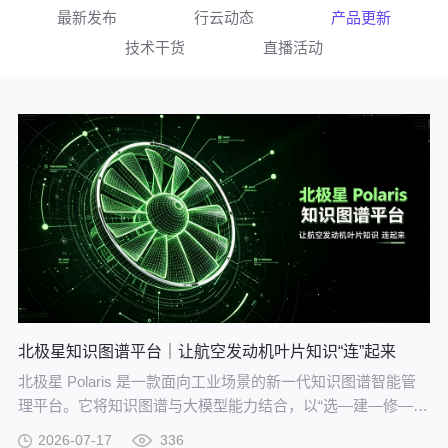
最新发布
行云动态
产品更新
技术干货
直播活动
北极星知识图谱平台｜让航空发动机叶片知识“连”起来
北极星 Polaris 是一款面向工业场景的新一代知识图谱智能管
理平台。它将知识图谱与大模型能力结合，以“选—建—修—
用”四步流程，把分散资料转化为可查询、可追溯、可持续完善
2026-07-17
336