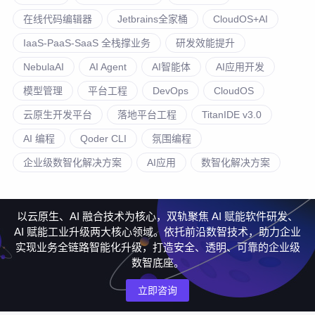
在线代码编辑器
Jetbrains全家桶
CloudOS+AI
IaaS-PaaS-SaaS 全栈撑业务
研发效能提升
NebulaAI
AI Agent
AI智能体
AI应用开发
模型管理
平台工程
DevOps
CloudOS
云原生开发平台
落地平台工程
TitanIDE v3.0
AI 编程
Qoder CLI
氛围编程
企业级数智化解决方案
AI应用
数智化解决方案
以云原生、AI 融合技术为核心，双轨聚焦 AI 赋能软件研发、
AI 赋能工业升级两大核心领域。依托前沿数智技术，助力企业
实现业务全链路智能化升级，打造安全、透明、可靠的企业级
数智底座。
立即咨询