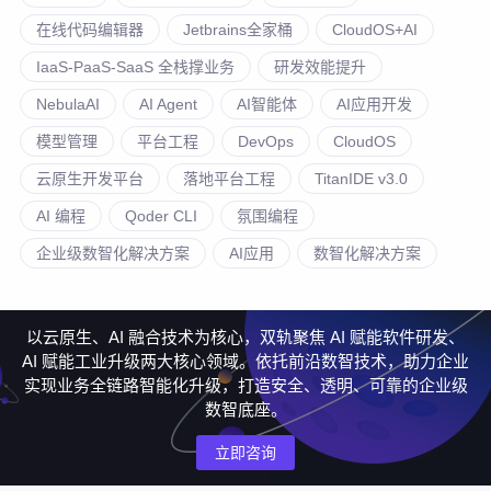
在线代码编辑器
Jetbrains全家桶
CloudOS+AI
IaaS-PaaS-SaaS 全栈撑业务
研发效能提升
NebulaAI
AI Agent
AI智能体
AI应用开发
模型管理
平台工程
DevOps
CloudOS
云原生开发平台
落地平台工程
TitanIDE v3.0
AI 编程
Qoder CLI
氛围编程
企业级数智化解决方案
AI应用
数智化解决方案
以云原生、AI 融合技术为核心，双轨聚焦 AI 赋能软件研发、
AI 赋能工业升级两大核心领域。依托前沿数智技术，助力企业
实现业务全链路智能化升级，打造安全、透明、可靠的企业级
数智底座。
立即咨询