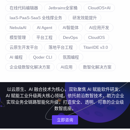
在线代码编辑器
Jetbrains全家桶
CloudOS+AI
IaaS-PaaS-SaaS 全栈撑业务
研发效能提升
NebulaAI
AI Agent
AI智能体
AI应用开发
模型管理
平台工程
DevOps
CloudOS
云原生开发平台
落地平台工程
TitanIDE v3.0
AI 编程
Qoder CLI
氛围编程
企业级数智化解决方案
AI应用
数智化解决方案
以云原生、AI 融合技术为核心，双轨聚焦 AI 赋能软件研发、
AI 赋能工业升级两大核心领域。依托前沿数智技术，助力企业
实现业务全链路智能化升级，打造安全、透明、可靠的企业级
数智底座。
立即咨询