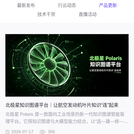
最新发布
行云动态
产品更新
技术干货
直播活动
北极星知识图谱平台｜让航空发动机叶片知识“连”起来
北极星 Polaris 是一款面向工业场景的新一代知识图谱智能管
理平台。它将知识图谱与大模型能力结合，以“选—建—修—
用”四步流程，把分散资料转化为可查询、可追溯、可持续完善
2026-07-17
356