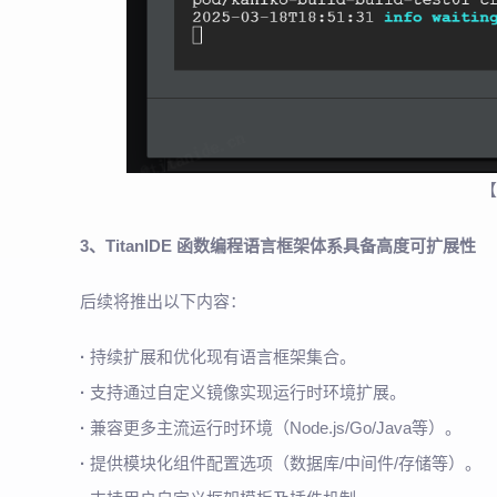
【
3、TitanIDE 函数编程语言框架体系具备高度可扩展性
后续将推出以下内容：
·
持续扩展和优化现有语言框架集合。
·
支持通过自定义镜像实现运行时环境扩展。
·
兼容更多主流运行时环境（Node.js/Go/Java等）。
·
提供模块化组件配置选项（数据库/中间件/存储等）。