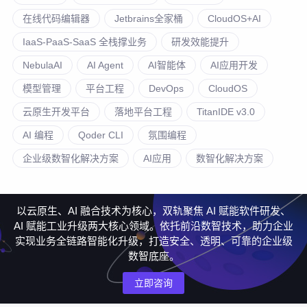
在线代码编辑器
Jetbrains全家桶
CloudOS+AI
IaaS-PaaS-SaaS 全栈撑业务
研发效能提升
NebulaAI
AI Agent
AI智能体
AI应用开发
模型管理
平台工程
DevOps
CloudOS
云原生开发平台
落地平台工程
TitanIDE v3.0
AI 编程
Qoder CLI
氛围编程
企业级数智化解决方案
AI应用
数智化解决方案
以云原生、AI 融合技术为核心，双轨聚焦 AI 赋能软件研发、
AI 赋能工业升级两大核心领域。依托前沿数智技术，助力企业
实现业务全链路智能化升级，打造安全、透明、可靠的企业级
数智底座。
立即咨询