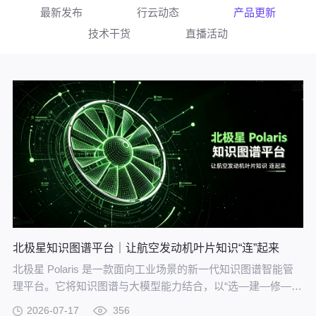
最新发布
行云动态
产品更新
技术干货
直播活动
北极星知识图谱平台｜让航空发动机叶片知识“连”起来
北极星 Polaris 是一款面向工业场景的新一代知识图谱智能管
理平台。它将知识图谱与大模型能力结合，以“选—建—修—
用”四步流程，把分散资料转化为可查询、可追溯、可持续完善
2026-07-17
356