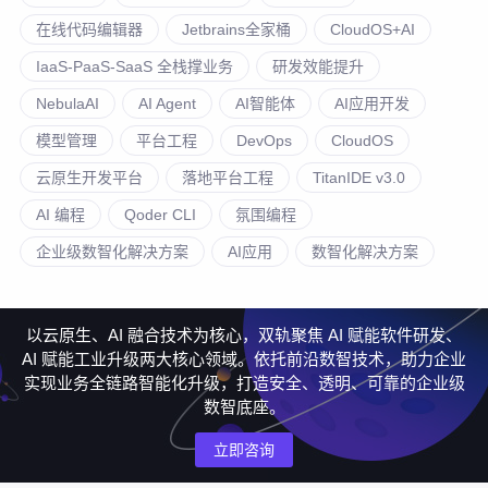
在线代码编辑器
Jetbrains全家桶
CloudOS+AI
IaaS-PaaS-SaaS 全栈撑业务
研发效能提升
NebulaAI
AI Agent
AI智能体
AI应用开发
模型管理
平台工程
DevOps
CloudOS
云原生开发平台
落地平台工程
TitanIDE v3.0
AI 编程
Qoder CLI
氛围编程
企业级数智化解决方案
AI应用
数智化解决方案
以云原生、AI 融合技术为核心，双轨聚焦 AI 赋能软件研发、
AI 赋能工业升级两大核心领域。依托前沿数智技术，助力企业
实现业务全链路智能化升级，打造安全、透明、可靠的企业级
数智底座。
立即咨询