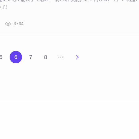
办了！
3764
5
6
7
8
···