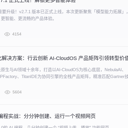
 v2.7.1 正式上线！解锁更多智能体验
 再迎重要升级！v2.7.1 版本已正式上线，本次更新聚焦「模型能力拓展」
、更智能、更流畅的产品体验。
4154
生与AI领域十余年，打造以AI-CloudOS为核心底层，NebulaAI、
MCPFactory、TitanIDE为协同引擎的全栈产品矩阵，精准匹配Gartner
力调度 - 数据就绪 - 模型研发 - AI应用 - 治理运营” 全链路，助力企
实际业务增长，成为数智转型的核心支撑引擎。
5604
E AI 编程实战：分分钟创建、运行一个视频网页
DE 3.0的 AI 编程，几分钟创建一个 “视频上传、播放” 功能网页。