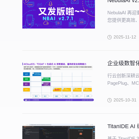
NebulaAI
NebulaAI
您提供更高效
2025-11-12
行云创新深耕云原
PagePlug、
趋势，打通 “算
术趋势转化为
2025-10-31
TitanID
基于 TitanI