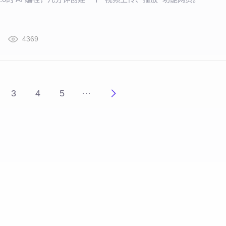
4369
3
4
5
···