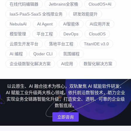
在线代码编辑器
Jetbrains全家桶
CloudOS+AI
IaaS-PaaS-SaaS 全栈撑业务
研发效能提升
NebulaAI
AI Agent
AI智能体
AI应用开发
模型管理
平台工程
DevOps
CloudOS
云原生开发平台
落地平台工程
TitanIDE v3.0
AI 编程
Qoder CLI
氛围编程
企业级数智化解决方案
AI应用
数智化解决方案
以云原生、AI 融合技术为核心，双轨聚焦 AI 赋能软件研发、
AI 赋能工业升级两大核心领域。依托前沿数智技术，助力企业
实现业务全链路智能化升级，打造安全、透明、可靠的企业级
数智底座。
立即咨询