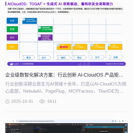
企业级数智化解决方案：行云创新 AI-CloudOS 产品矩阵引领转型价值落地
行云创新深耕云原生与AI领域十余年，打造以AI-CloudOS为核
心底层，NebulaAI、PagePlug、MCPFactory、TitanIDE为协
同引擎的全栈产品矩阵，精准匹配Gartner技术趋势，打通 “算
2025-10-31
5611
力调度 - 数据就绪 - 模型研发 - AI应用 - 治理运营” 全链路，助
力企业将技术趋势转化为实际业务增长，成为数智转型的核心
支撑引擎。